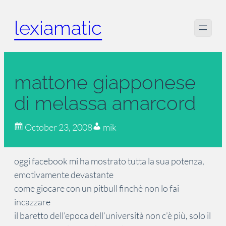
Skip
lexiamatic
to
content
mattone giapponese
di melassa amarcord
October 23, 2008
mik
oggi facebook mi ha mostrato tutta la sua potenza,
emotivamente devastante
come giocare con un pitbull finchè non lo fai
incazzare
il baretto dell’epoca dell’università non c’è più, solo il