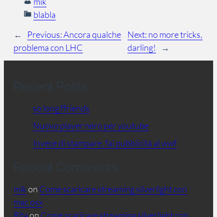
mik
blabla
←
Previous:
Ancora qualche
Next:
no more tricks,
problema con LHC
darling!
→
Recent Posts
so long ffriends
Nuovo player nero per youtube
Invece di stampare, fai pubblicità al wwf
Recent Comments
mik
on
Come scaricare streaming silverlight con
mac osx
Rita
on
Come scaricare streaming silverlight con