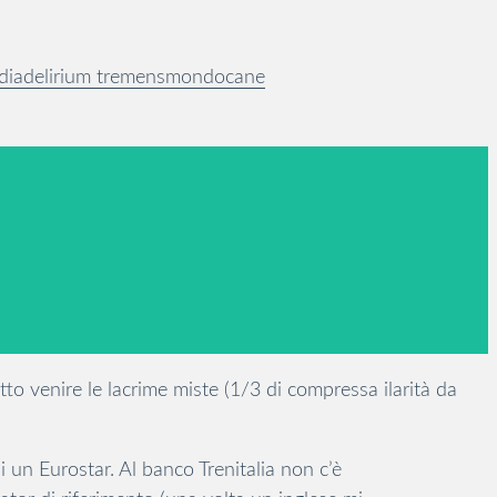
dia
delirium tremens
mondocane
o venire le lacrime miste (1/3 di compressa ilarità da
 un Eurostar. Al banco Trenitalia non c’è