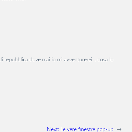
 di repubblica dove mai io mi avventurerei… cosa lo
Next:
Le vere finestre pop-up
→