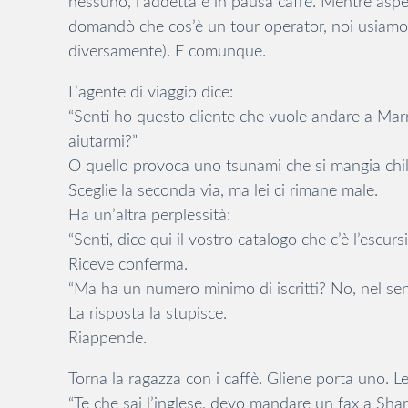
nessuno, l’addetta è in pausa caffè. Mentre aspett
domandò che cos’è un tour operator, noi usiamo 
diversamente). E comunque.
L’agente di viaggio dice:
“Senti ho questo cliente che vuole andare a Mar
aiutarmi?”
O quello provoca uno tsunami che si mangia chilom
Sceglie la seconda via, ma lei ci rimane male.
Ha un’altra perplessità:
“Senti, dice qui il vostro catalogo che c’è l’escur
Riceve conferma.
“Ma ha un numero minimo di iscritti? No, nel sen
La risposta la stupisce.
Riappende.
Torna la ragazza con i caffè. Gliene porta uno. Lei
“Te che sai l’inglese, devo mandare un fax a Sharm