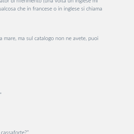
ator di riferimento (una volta un inglese mi
lcosa che in francese o in inglese si chiama
a mare, ma sul catalogo non ne avete, puoi
”
 cassaforte?”