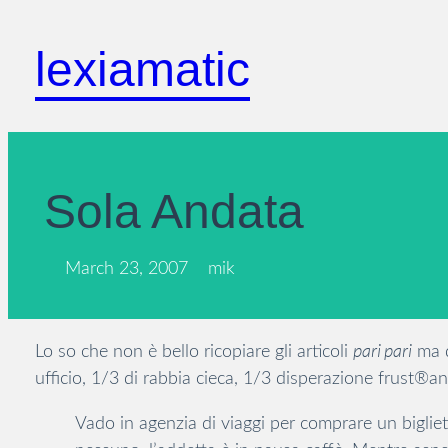
Skip
to
lexiamatic
content
Sola Andata
March 23, 2007
mik
pari pari
Lo so che non è bello ricopiare gli articoli
ma q
ufficio, 1/3 di rabbia cieca, 1/3 disperazione frust®an
Vado in agenzia di viaggi per comprare un bigliet