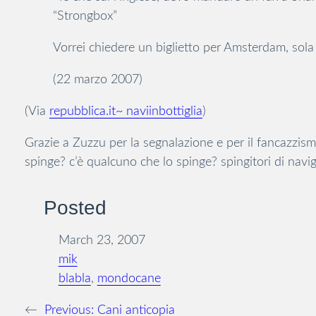
“Strongbox”
Vorrei chiedere un biglietto per Amsterdam, sola
(22 marzo 2007)
(Via
repubblica.it~ naviinbottiglia
)
Grazie a Zuzzu per la segnalazione e per il fancazzism
spinge? c’è qualcuno che lo spinge? spingitori di navi
Posted
March 23, 2007
mik
blabla
, 
mondocane
←
Previous:
Cani anticopia