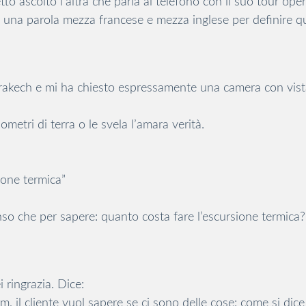
o ascolto l’altra che parla al telefono con il suo tour oper
una parola mezza francese e mezza inglese per definire qua
rakech e mi ha chiesto espressamente una camera con vist
etri di terra o le svela l’amara verità.
sione termica”
so che per sapere: quanto costa fare l’escursione termica?
 ringrazia. Dice:
, il cliente vuol sapere se ci sono delle cose: come si dice