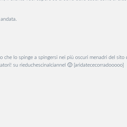
 andata.
o che lo spinge a spingersi nei più oscuri menadri del sito
gatori! su rieduchescinalciannel 🙂 [aridatececorradooooo]