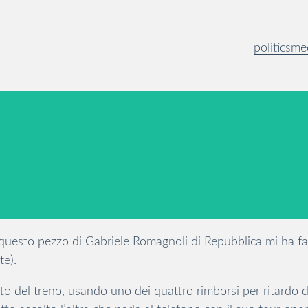
politics
me
uesto pezzo di Gabriele Romagnoli di Repubblica mi ha fatt
te).
to del treno, usando uno dei quattro rimborsi per ritardo di