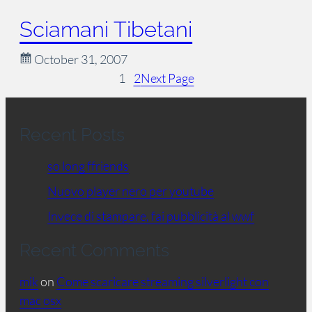
Sciamani Tibetani
October 31, 2007
1
2
Next Page
Recent Posts
so long ffriends
Nuovo player nero per youtube
Invece di stampare, fai pubblicità al wwf
Recent Comments
mik
on
Come scaricare streaming silverlight con
mac osx