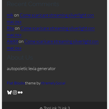
Recent Comments
mik
on
Come scaricare streaming silverlight con
mac osx
Rita
on
Come scaricare streaming silverlight con
mac osx
AleXit
on
Come scaricare streaming silverlight con
mac osx
About Us
autopoietic lexia generator
Flat Blocks
theme by
XtremelySocial
Bluesky
Instagram
Flickr
Top
Link 2
Link 3