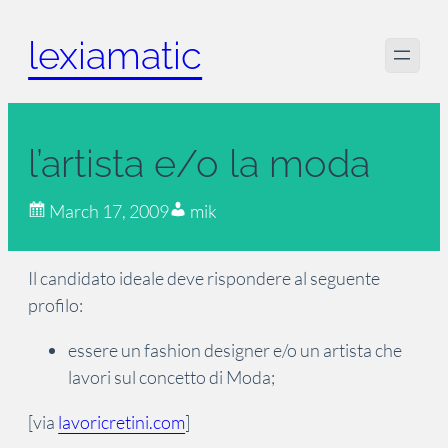
Skip
lexiamatic
to
content
l’artista e/o la moda
March 17, 2009
mik
Il candidato ideale deve rispondere al seguente
profilo:
essere un fashion designer e/o un artista che
lavori sul concetto di Moda;
[via
lavoricretini.com
]