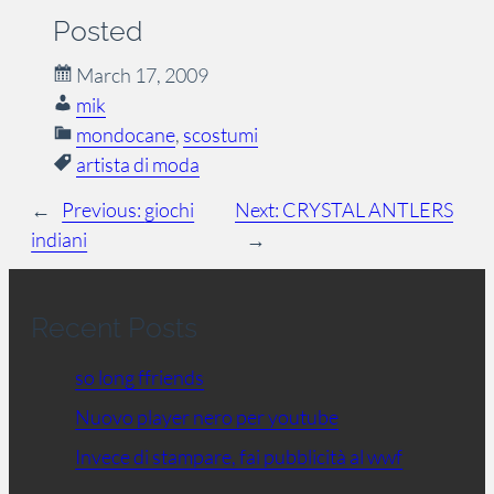
Posted
March 17, 2009
mik
mondocane
, 
scostumi
artista di moda
←
Previous:
giochi
Next:
CRYSTAL ANTLERS
indiani
→
Recent Posts
so long ffriends
Nuovo player nero per youtube
Invece di stampare, fai pubblicità al wwf