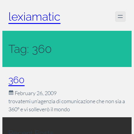
Skip
lexiamatic
to
content
Tag:
360
360
February 26, 2009
trovatemi un’agenzia di comunicazione che non sia a
360° e vi solleverò il mondo
Recent Posts