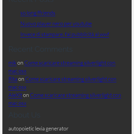
so long ffriends
Nuovo player nero per youtube
Invece di stampare, fai pubblicità al wwf
Recent Comments
mik
on
Come scaricare streaming silverlight con
mac osx
Rita
on
Come scaricare streaming silverlight con
mac osx
AleXit
on
Come scaricare streaming silverlight con
mac osx
About Us
autopoietic lexia generator