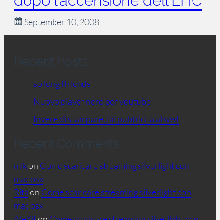
dopo l’accensione dell’LHC
September 10, 2008
Recent Posts
so long ffriends
Nuovo player nero per youtube
Invece di stampare, fai pubblicità al wwf
Recent Comments
mik
on
Come scaricare streaming silverlight con
mac osx
Rita
on
Come scaricare streaming silverlight con
mac osx
AleXit
on
Come scaricare streaming silverlight con