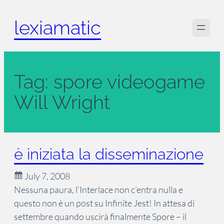
Skip
lexiamatic
to
content
Tag:
spore videogame
Will Wright
è iniziata la disseminazione
July 7, 2008
Nessuna paura, l’Interlace non c’entra nulla e
questo non è un post su Infinite Jest! In attesa di
settembre quando uscirà finalmente Spore – il