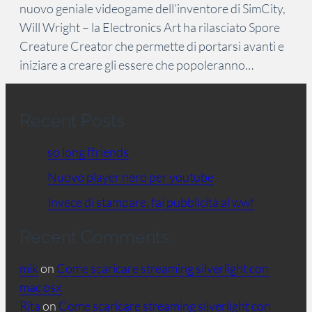
nuovo geniale videogame dell’inventore di SimCity,
Will Wright – la Electronics Art ha rilasciato Spore
Creature Creator che permette di portarsi avanti e
iniziare a creare gli essere che popoleranno…
Recent Posts
so long ffriends
Nuovo player nero per youtube
Invece di stampare, fai pubblicità al wwf
Recent Comments
mik
on
Come scaricare streaming silverlight con
mac osx
Rita
on
Come scaricare streaming silverlight con