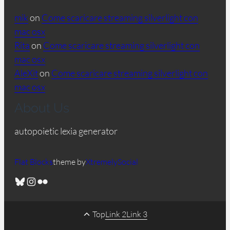
mik
on
Come scaricare streaming silverlight con
mac osx
Rita
on
Come scaricare streaming silverlight con
mac osx
AleXit
on
Come scaricare streaming silverlight con
mac osx
About Us
autopoietic lexia generator
Flat Blocks
theme by
XtremelySocial
Bluesky
Instagram
Flickr
Top
Link 2
Link 3