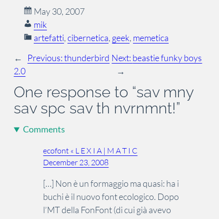
May 30, 2007
mik
artefatti
, 
cibernetica
, 
geek
, 
memetica
←
Previous:
thunderbird
Next:
beastie funky boys
2.0
→
One response to “sav mny
sav spc sav th nvrnmnt!”
Comments
ecofont « L E X I A | M A T I C
December 23, 2008
[…] Non è un formaggio ma quasi: ha i
buchi è il nuovo font ecologico. Dopo
l’MT della FonFont (di cui già avevo