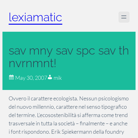
Skip
lexiamatic
to
content
sav mny sav spc sav th
nvrnmnt!
May 30, 2007
mik
Ovvero il carattere ecologista. Nessun psicologismo
del nuovo millennio, carattere nel senso tipografico
del termine. L’ecosostenibilità si afferma come trend
trasversale in tutta la società – finalmente – e anche
i font rispondono. Erik Spiekermann della foundry