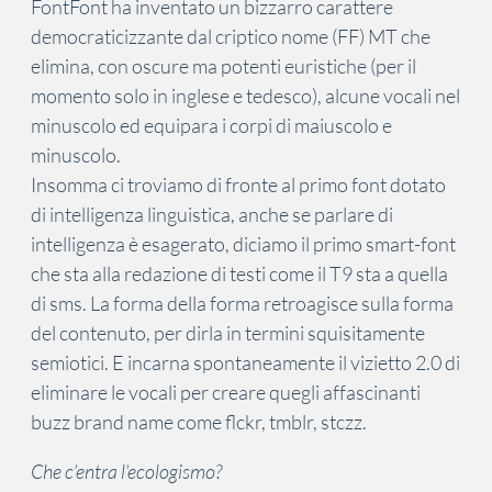
FontFont ha inventato un bizzarro carattere
democraticizzante dal criptico nome (FF) MT che
elimina, con oscure ma potenti euristiche (per il
momento solo in inglese e tedesco), alcune vocali nel
minuscolo ed equipara i corpi di maiuscolo e
minuscolo.
Insomma ci troviamo di fronte al primo font dotato
di intelligenza linguistica, anche se parlare di
intelligenza è esagerato, diciamo il primo smart-font
che sta alla redazione di testi come il T9 sta a quella
di sms. La forma della forma retroagisce sulla forma
del contenuto, per dirla in termini squisitamente
semiotici. E incarna spontaneamente il vizietto 2.0 di
eliminare le vocali per creare quegli affascinanti
buzz brand name come flckr, tmblr, stczz.
Che c’entra l’ecologismo?