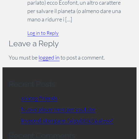
parlato) ecco Ecofont, un altro carattere
per salvare il pianeta (o almeno dare una
mano a ridurre i […]
Log in to Reply
Leave a Reply
You must be
logged in
to post a comment.
Recent Posts
so long ffriends
Nuovo player nero per youtube
Invece di stampare, fai pubblicità al wwf
Recent Comments