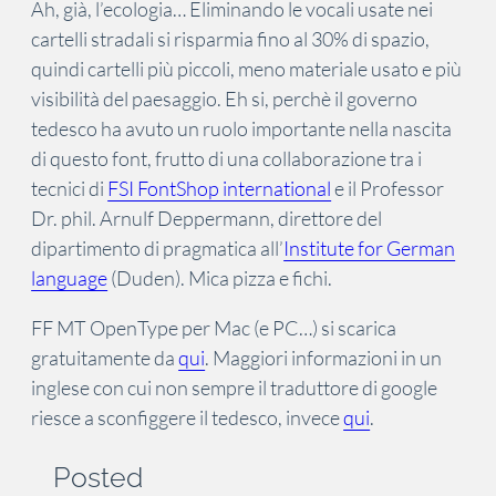
Ah, già, l’ecologia… Eliminando le vocali usate nei
cartelli stradali si risparmia fino al 30% di spazio,
quindi cartelli più piccoli, meno materiale usato e più
visibilità del paesaggio. Eh si, perchè il governo
tedesco ha avuto un ruolo importante nella nascita
di questo font, frutto di una collaborazione tra i
tecnici di
FSI FontShop international
e il Professor
Dr. phil. Arnulf Deppermann, direttore del
dipartimento di pragmatica all’
Institute for German
language
(Duden). Mica pizza e fichi.
FF MT OpenType per Mac (e PC…) si scarica
gratuitamente da
qui
. Maggiori informazioni in un
inglese con cui non sempre il traduttore di google
riesce a sconfiggere il tedesco, invece
qui
.
Posted