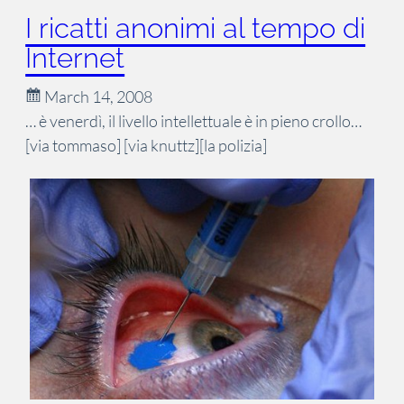
I ricatti anonimi al tempo di
Internet
March 14, 2008
… è venerdì, il livello intellettuale è in pieno crollo…
[via tommaso] [via knuttz][la polizia]