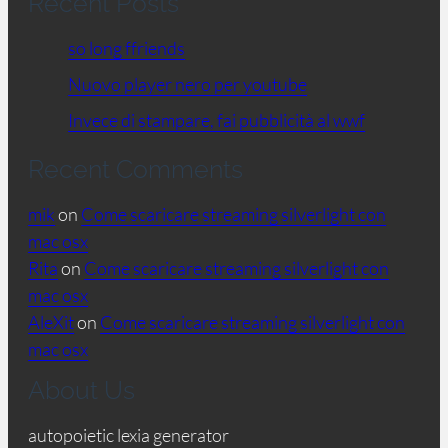
Recent Posts
so long ffriends
Nuovo player nero per youtube
Invece di stampare, fai pubblicità al wwf
Recent Comments
mik
on
Come scaricare streaming silverlight con
mac osx
Rita
on
Come scaricare streaming silverlight con
mac osx
AleXit
on
Come scaricare streaming silverlight con
mac osx
About Us
autopoietic lexia generator