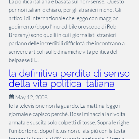
La politica italiana è basata sul non-sense. Questo
per noi italiani è chiaro, per gli stranieri meno. Gli
articoli di Internazionale che leggo con maggior
godimento (dopo l’incredibile oroscopo di Rob
Brezsny) sono quelli in cui i giornalisti stranieri
parlano delle incredibili difficlotà che incontrano a
scrivere articoli sulle dinamiche vita politica del
belpaese (il…
la definitiva perdita di senso
della vita politica italiana
May 12, 2008
Io la televisione non la guardo. La mattina leggo il
giornale e capisco perchè. Bossi minaccia la rivolta
armata e suscita solo colpetti di tosse. Sopra le righe
l’umbertone, dopo l’ictus non ci sta più con la testa.
Intanto la lega va al 9% su scala nazionale. Matto si