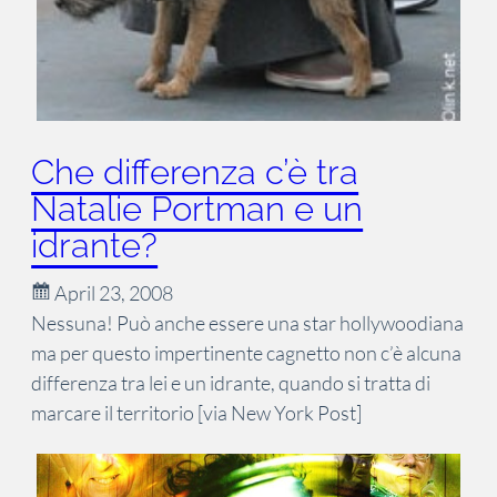
Che differenza c’è tra
Natalie Portman e un
idrante?
April 23, 2008
Nessuna! Può anche essere una star hollywoodiana
ma per questo impertinente cagnetto non c’è alcuna
differenza tra lei e un idrante, quando si tratta di
marcare il territorio [via New York Post]