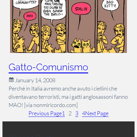
Gatto-Comunismo
January 14, 2008
Perchè in Italia avremo anche avuto i ciellini che
diventavano terroristi, ma i gatti anglosassoni fanno
MAO! [via nonmiricordo.com]
Previous Page
1
2
3
4
Next Page