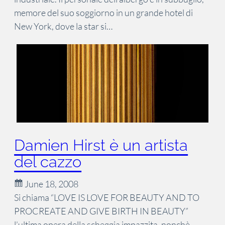
memore del suo soggiorno in un grande hotel di
New York, dove la star si…
Damien Hirst è un artista
del cazzo
June 18, 2008
Si chiama “LOVE IS LOVE FOR BEAUTY AND TO
PROCREATE AND GIVE BIRTH IN BEAUTY”
l’ultima opera della scheggia impazzita, nonchè