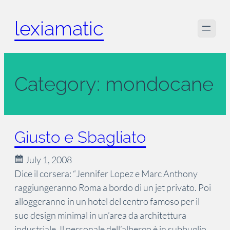
Skip
lexiamatic
to
content
Category:
mondocane
Giusto e Sbagliato
July 1, 2008
Dice il corsera: “Jennifer Lopez e Marc Anthony
raggiungeranno Roma a bordo di un jet privato. Poi
alloggeranno in un hotel del centro famoso per il
suo design minimal in un’area da architettura
industriale. Il personale dell’albergo è in subbuglio,