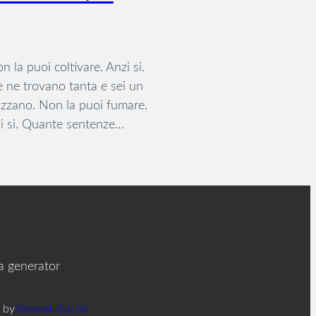
 la puoi coltivare. Anzi si.
te ne trovano tanta e sei un
mazzano. Non la puoi fumare.
zi si. Quante sentenze…
ia generator
 by
XtremelySocial