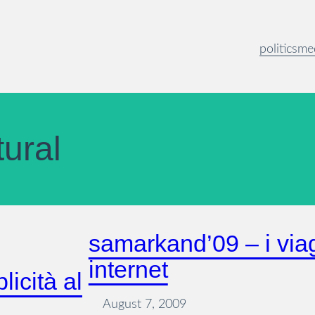
politics
me
ural
samarkand’09 – i viag
internet
licità al
August 7, 2009