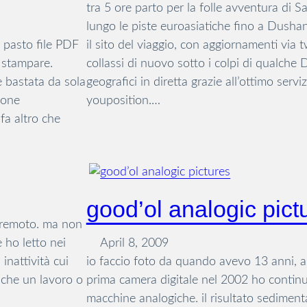
tra 5 ore parto per la folle avventura d
lungo le piste euroasiatiche fino a Dushan
n pasto file PDF
il sito del viaggio, con aggiornamenti via 
 stampare.
collassi di nuovo sotto i colpi di qualche
e bastata da sola
geografici in diretta grazie all’ottimo serviz
ione
youposition.…
fa altro che
good’ol analogic pict
erremoto. ma non
e ho letto nei
April 8, 2009
 inattività cui
io faccio foto da quando avevo 13 anni, a
nche un lavoro o
prima camera digitale nel 2002 ho continu
macchine analogiche. il risultato sedimenta