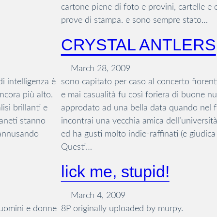
cartone piene di foto e provini, cartelle e 
prove di stampa. e sono sempre stato…
CRYSTAL ANTLERS
March 28, 2009
i intelligenza è
sono capitato per caso al concerto fior
ncora più alto.
e mai casualità fu così foriera di buone nu
si brillanti e
approdato ad una bella data quando nel fo
ianeti stanno
incontrai una vecchia amica dell’universit
i annusando
ed ha gusti molto indie-raffinati (e giudica 
Questi…
lick me, stupid!
March 4, 2009
, uomini e donne
8P originally uploaded by murpy.