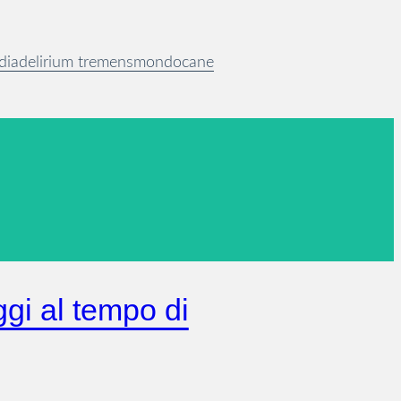
dia
delirium tremens
mondocane
gi al tempo di