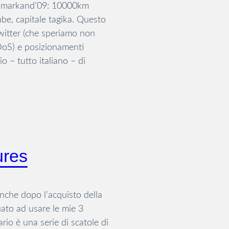
i Samarkand’09: 10000km
be, capitale tagika. Questo
twitter (che speriamo non
 DoS) e posizionamenti
io – tutto italiano – di
ures
nche dopo l’acquisto della
ato ad usare le mie 3
rio è una serie di scatole di