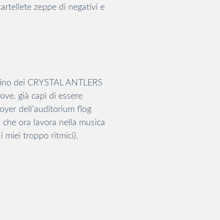
cartellete zeppe di negativi e
entino dei CRYSTAL ANTLERS
ove. già capì di essere
yer dell’auditorium flog
à che ora lavora nella musica
i miei troppo ritmici).