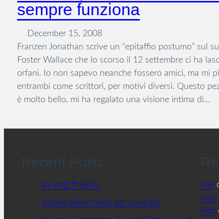
sempre funziona
December 15, 2008
Franzen Jonathan scrive un “epitaffio postumo” sul s
Foster Wallace che lo scorso il 12 settembre ci ha lasci
orfani. Io non sapevo neanche fossero amici, ma mi p
entrambi come scrittori, per motivi diversi. Questo pe
è molto bello, mi ha regalato una visione intima di…
Recent Posts
Re
so long ffriends
mik
mac 
Nuovo player nero per youtube
Rita