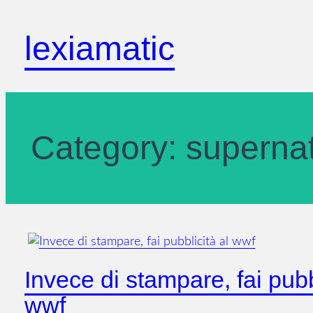
Skip
to
lexiamatic
content
Category:
supernat
Invece di stampare, fai pubb
wwf