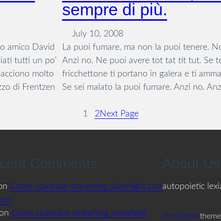
sempre di più.
July 10, 2008
uo amico David
La puoi fumare, ma non la puoi tenere. Non
ati tutti un po’
Anzi no. Ne puoi avere tot tat tit tut. Se 
iacciono molto
fricchettone ti portano in galera e ti am
zzo di Frentzen
Se sei malato la puoi fumare. Anzi no. An
1
2
Next Page
cent Comments
About Us
on
Come scaricare streaming silverlight con
autopoietic lex
osx
on
Come scaricare streaming silverlight
Flat Blocks
theme