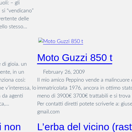
oli: – gli
: si “vendicano”
ertente delle
ello stesso…
Moto Guzzi 850 t
 di gioia. un
ente, in un
February 26, 2009
nziona così:
Il mio amico Peppino vende a malincuore q
e v’interessa, lo
immatricolata 1976, ancora in ottimo st
a da agenti
meno di 3900€ 3700€ trattabili e si trova
ica,…
Per contatti diretti potete scriverle a: giu
gmail.com
i non
L’erba del vicino (ras