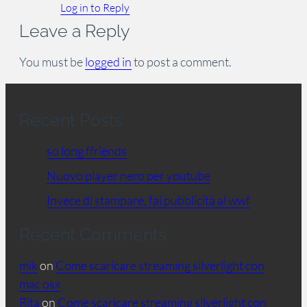
Log in to Reply
Leave a Reply
You must be
logged in
to post a comment.
Recent Posts
so long ffriends
Nuovo player nero per youtube
Invece di stampare, fai pubblicità al wwf
Recent Comments
mik
on
Come scaricare streaming silverlight con
mac osx
Rita
on
Come scaricare streaming silverlight con