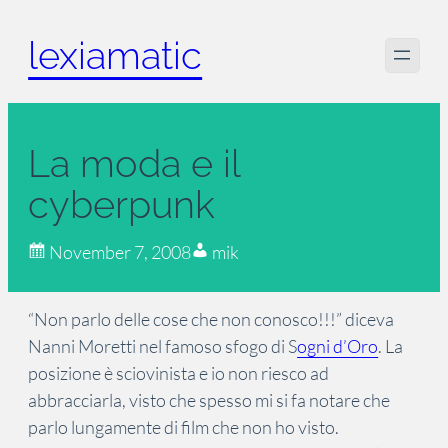
Skip
lexiamatic
to
content
La moda e il
cyberpunk
November 7, 2008
mik
“Non parlo delle cose che non conosco!!!” diceva
Nanni Moretti nel famoso sfogo di S
ogni d’Oro
. La
posizione è sciovinista e io non riesco ad
abbracciarla, visto che spesso mi si fa notare che
parlo lungamente di film che non ho visto.