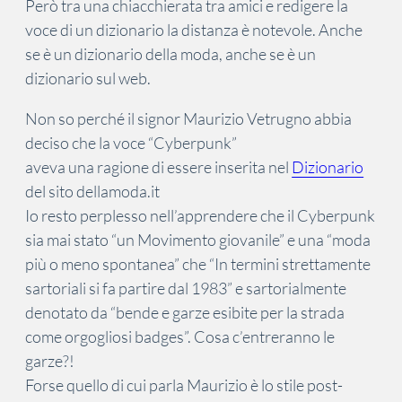
Però tra una chiacchierata tra amici e redigere la
voce di un dizionario la distanza è notevole. Anche
se è un dizionario della moda, anche se è un
dizionario sul web.
Non so perché il signor Maurizio Vetrugno abbia
deciso che la voce “Cyberpunk”
aveva una ragione di essere inserita nel
Dizionario
del sito dellamoda.it
Io resto perplesso nell’apprendere che il Cyberpunk
sia mai stato “un Movimento giovanile” e una “moda
più o meno spontanea” che “In termini strettamente
sartoriali si fa partire dal 1983” e sartorialmente
denotato da “bende e garze esibite per la strada
come orgogliosi badges”. Cosa c’entreranno le
garze?!
Forse quello di cui parla Maurizio è lo stile post-