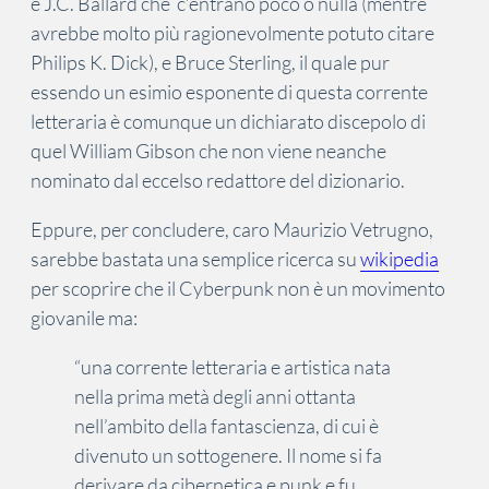
e J.C. Ballard che c’entrano poco o nulla (mentre
avrebbe molto più ragionevolmente potuto citare
Philips K. Dick), e Bruce Sterling, il quale pur
essendo un esimio esponente di questa corrente
letteraria è comunque un dichiarato discepolo di
quel William Gibson che non viene neanche
nominato dal eccelso redattore del dizionario.
Eppure, per concludere, caro Maurizio Vetrugno,
sarebbe bastata una semplice ricerca su
wikipedia
per scoprire che il Cyberpunk non è un movimento
giovanile ma:
“una corrente letteraria e artistica nata
nella prima metà degli anni ottanta
nell’ambito della fantascienza, di cui è
divenuto un sottogenere. Il nome si fa
derivare da cibernetica e punk e fu