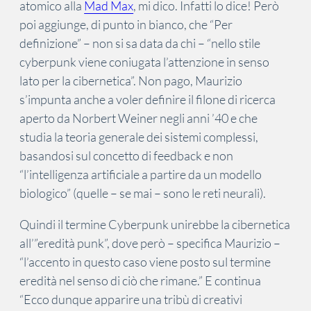
atomico alla
Mad Max
, mi dico. Infatti lo dice! Però
poi aggiunge, di punto in bianco, che “Per
definizione” – non si sa data da chi – “nello stile
cyberpunk viene coniugata l’attenzione in senso
lato per la cibernetica”. Non pago, Maurizio
s’impunta anche a voler definire il filone di ricerca
aperto da Norbert Weiner negli anni ’40 e che
studia la teoria generale dei sistemi complessi,
basandosi sul concetto di feedback e non
“l’intelligenza artificiale a partire da un modello
biologico” (quelle – se mai – sono le reti neurali).
Quindi il termine Cyberpunk unirebbe la cibernetica
all’”eredità punk”, dove però – specifica Maurizio –
“l’accento in questo caso viene posto sul termine
eredità nel senso di ciò che rimane.” E continua
“Ecco dunque apparire una tribù di creativi