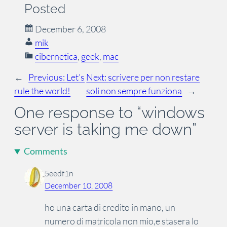
Posted
December 6, 2008
mik
cibernetica
, 
geek
, 
mac
←
Previous:
Let’s
Next:
scrivere per non restare
rule the world!
soli non sempre funziona
→
One response to “windows
server is taking me down”
Comments
5eedf1n
December 10, 2008
ho una carta di credito in mano, un
numero di matricola non mio,e stasera lo