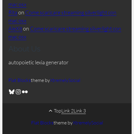
mac osx
Rita
on
Come scaricare streaming silverlight con
mac osx
AleXit
on
Come scaricare streaming silverlight con
mac osx
About Us
autopoietic lexia generator
Flat Blocks
theme by
XtremelySocial
Bluesky
Instagram
Flickr
Top
Link 2
Link 3
Flat Blocks
theme by
XtremelySocial