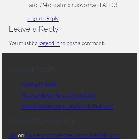
farò…24 ore al mio nuovo mac. FALLO!
Log in to Reply
Leave a Reply
You must be
logged in
to post a comment.
Recent Posts
so long ffriends
Nuovo player nero per youtube
Invece di stampare, fai pubblicità al wwf
Recent Comments
mik
on
Come scaricare streaming silverlight con