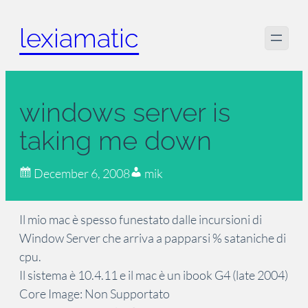
Skip
lexiamatic
to
content
windows server is
taking me down
December 6, 2008
mik
Il mio mac è spesso funestato dalle incursioni di
Window Server che arriva a papparsi % sataniche di
cpu.
Il sistema è 10.4.11 e il mac è un ibook G4 (late 2004)
Core Image: Non Supportato