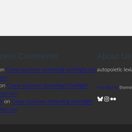
cent Comments
About Us
on
Come scaricare streaming silverlight con
autopoietic lex
osx
on
Come scaricare streaming silverlight
Flat Blocks
theme
mac osx
Bluesky
Instagram
Flickr
it
on
Come scaricare streaming silverlight
mac osx