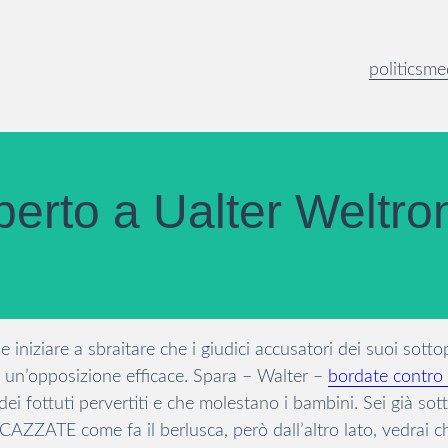
politics
me
erto a Ualter Weltro
 iniziare a sbraitare che i giudici accusatori dei suoi sott
 un’opposizione efficace. Spara – Walter –
bordate contro 
dei fottuti pervertiti e che molestano i bambini. Sei già sot
AZZATE come fa il berlusca, però dall’altro lato, vedrai ch