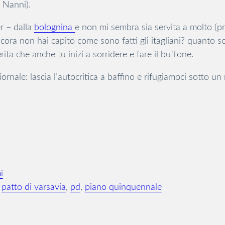
 Nanni).
r – dalla
bolognina
e non mi sembra sia servita a molto (pr
cora non hai capito come sono fatti gli itagliani? quanto son
ta che anche tu inizi a sorridere e fare il buffone.
ornale: lascia l’autocritica a baffino e rifugiamoci sotto 
i
 
patto di varsavia
, 
pd
, 
piano quinquennale