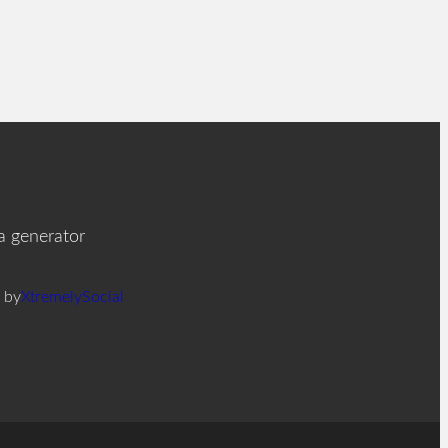
ia generator
 by
XtremelySocial