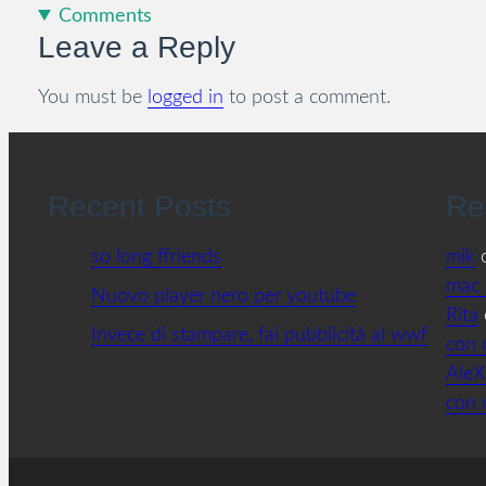
Comments
Leave a Reply
You must be
logged in
to post a comment.
Recent Posts
Re
so long ffriends
mik
mac 
Nuovo player nero per youtube
Rita
Invece di stampare, fai pubblicità al wwf
con 
AleX
con 