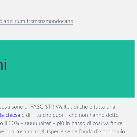
dia
delirium tremens
mondocane
ni
oposti sono … FASCISTI! Walter, di che è tutta una
la chiesa
e dì – tu che puoi – che non hanno detto
to il 30% – uuuuualter – più in basso di così va finire
e qualcosa raccogli (specie se nell’onda di sproloquio