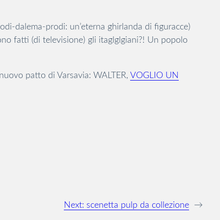
odi-dalema-prodi: un’eterna ghirlanda di figuracce)
o fatti (di televisione) gli itaglglgiani?! Un popolo
un nuovo patto di Varsavia: WALTER,
VOGLIO UN
Next:
scenetta pulp da collezione
→