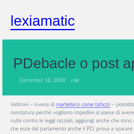
Skip
to
lexiamatic
content
PDebacle o post ap
December 18, 2008
mik
Veltroni – invece di
martellarsi come tafazzi
– potrebbe
montatura perchè vogliono impedire al paese di avere
nulla contro le leggi razziali, aggiungi anche che sono 
che esce dal parlamento anche il PD, prova a sparare C