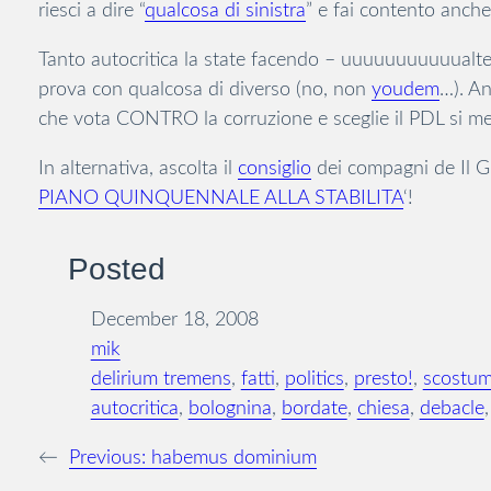
riesci a dire “
qualcosa di sinistra
” e fai contento anche
Tanto autocritica la state facendo – uuuuuuuuuuualte
prova con qualcosa di diverso (no, non
youdem
…). An
che vota CONTRO la corruzione e sceglie il PDL si meri
In alternativa, ascolta il
consiglio
dei compagni de Il Gi
PIANO QUINQUENNALE ALLA STABILITA
‘!
Posted
December 18, 2008
mik
delirium tremens
, 
fatti
, 
politics
, 
presto!
, 
scostum
autocritica
, 
bolognina
, 
bordate
, 
chiesa
, 
debacle
,
←
Previous:
habemus dominium