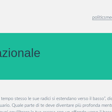
politics
me
azionale
 tempo stesso le sue radici si estendano verso il basso”, di
quario. Quale parte di te deve diventare più profonda mentre