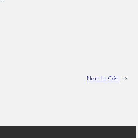
o?
Next:
La Crisi
→