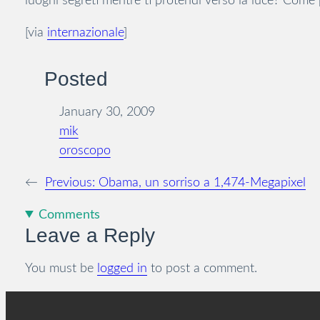
luoghi segreti mentre ti protendi verso la luce? Come 
[via
internazionale
]
Posted
January 30, 2009
mik
oroscopo
←
Previous:
Obama, un sorriso a 1,474-Megapixel
Comments
Leave a Reply
You must be
logged in
to post a comment.