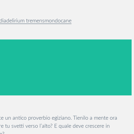
dia
delirium tremens
mondocane
ce un antico proverbio egiziano. Tienilo a mente ora
 tu svetti verso l’alto? E quale deve crescere in