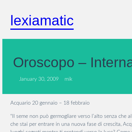
Skip
to
lexiamatic
content
Oroscopo – Intern
January 30, 2009
mik
Acquario 20 gennaio – 18 febbraio
“Il seme non può germogliare verso l’alto senza che al
che stai per entrare in una nuova fase di crescita, Ac