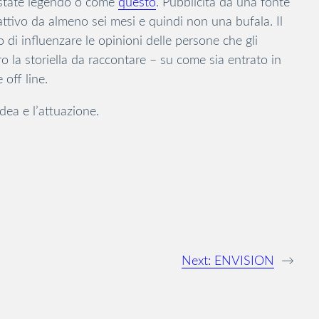
e state legendo o come
questo
. Pubblicità da una fonte
attivo da almeno sei mesi e quindi non una bufala. Il
 di influenzare le opinioni delle persone che gli
ro la storiella da raccontare – su come sia entrato in
 off line.
idea e l’attuazione.
Next:
ENVISION
→