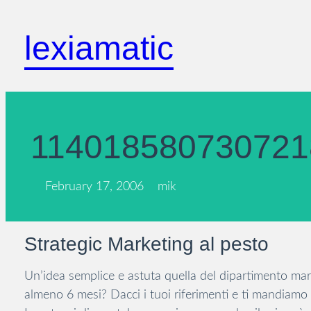
Skip
to
lexiamatic
content
114018580730721
February 17, 2006
mik
Strategic Marketing al pesto
Un’idea semplice e astuta quella del dipartimento mark
almeno 6 mesi? Dacci i tuoi riferimenti e ti mandiamo 