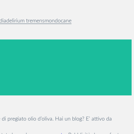
dia
delirium tremens
mondocane
di pregiato olio d’oliva. Hai un blog? E’ attivo da