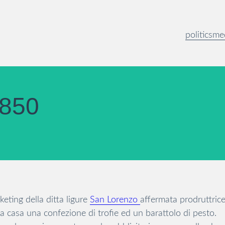
politics
me
850
eting della ditta ligure
San Lorenzo
affermata prodruttrice 
a casa una confezione di trofie ed un barattolo di pesto.