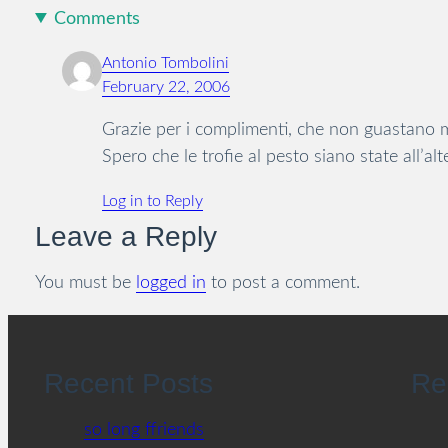
Comments
Antonio Tombolini
February 22, 2006
Grazie per i complimenti, che non guastano 
Spero che le trofie al pesto siano state all’al
Log in to Reply
Leave a Reply
You must be
logged in
to post a comment.
Recent Posts
Re
so long ffriends