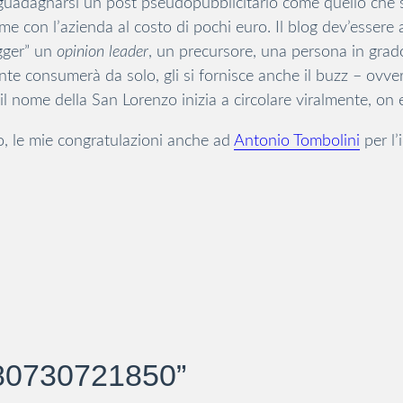
è guadagnarsi un post pseudopubblicitario come quello ch
 con l’azienda al costo di pochi euro. Il blog dev’essere 
gger” un
opinion leader
, un precursore, una persona in grado
ente consumerà da solo, gli si fornisce anche il buzz – ovve
 il nome della San Lorenzo inizia a circolare viralmente, on e
gio, le mie congratulazioni anche ad
Antonio Tombolini
per l’
580730721850”