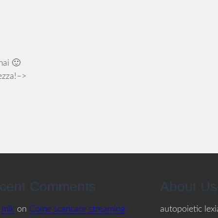
mai 🙂
tezza!–>
cent Comments
About Us
mik
on
Come scaricare streaming
autopoietic lex