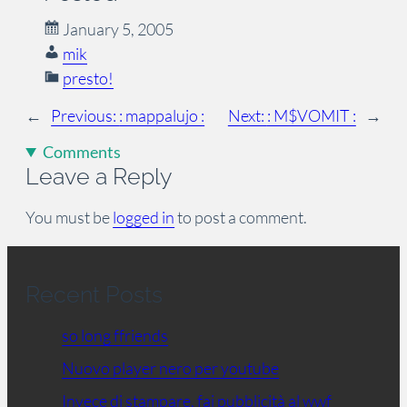
January 5, 2005
mik
presto!
←
Previous:
: mappalujo :
Next:
: M$VOMIT :
→
Comments
Leave a Reply
You must be
logged in
to post a comment.
Recent Posts
so long ffriends
Nuovo player nero per youtube
Invece di stampare, fai pubblicità al wwf