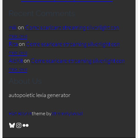
Recent Comments
mik
on
Come scaricare streaming silverlight con
mac osx
Rita
on
Come scaricare streaming silverlight con
mac osx
AleXit
on
Come scaricare streaming silverlight con
mac osx
About Us
autopoietic lexia generator
Flat Blocks
theme by
XtremelySocial
Bluesky
Instagram
Flickr