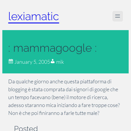
Skip
lexiamatic
to
content
: mammagoogle :
January 5, 2005
mik
Da qualche giorno anche questa piattaforma di
blogging è stata comprata dai signori di google che
un tempo facevano (bene) il motore di ricerca,
adesso staranno mica iniziando a fare troppe cose?
Non è che poi finiranno a farle tutte male?
Posted